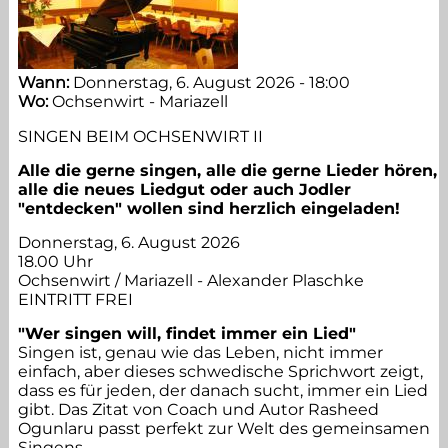
Vorstand
Wann:
Donnerstag, 6. August 2026 - 18:00
MitarbeiterInnen
Wo:
Ochsenwirt - Mariazell
SINGEN BEIM OCHSENWIRT II
Mitglied werden
Alle die gerne singen, alle die gerne Lieder hören,
alle die neues Liedgut oder auch Jodler
Sponsoren
"entdecken" wollen sind herzlich eingeladen!
Donnerstag, 6. August 2026
Impressum
18.00 Uhr
Ochsenwirt / Mariazell - Alexander Plaschke
EINTRITT FREI
"Wer singen will, findet immer ein Lied"
Singen ist, genau wie das Leben, nicht immer
einfach, aber dieses schwedische Sprichwort zeigt,
dass es für jeden, der danach sucht, immer ein Lied
gibt. Das Zitat von Coach und Autor Rasheed
Ogunlaru passt perfekt zur Welt des gemeinsamen
Singens.