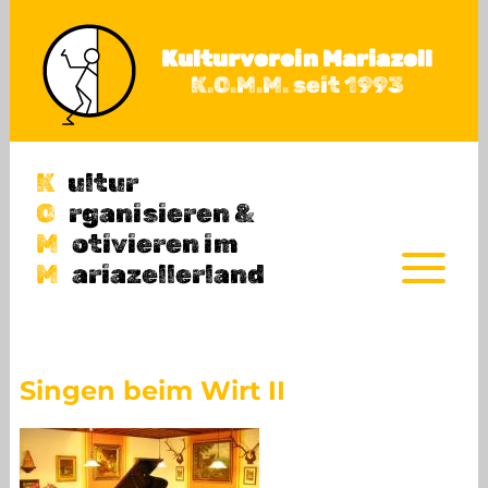
Direkt zum Inhalt
Kulturverein Mariazell
K.O.M.M. seit 1993
K
ultur
O
rganisieren &
M
otivieren im
M
ariazellerland
Herzlich Willkommen
Singen beim Wirt II
Programm 2026 / 2027
Berichte & Fotos