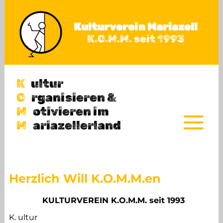
Direkt zum Inhalt
Kulturverein Mariazell
K.O.M.M. seit 1993
K
ultur
O
rganisieren &
M
otivieren im
M
ariazellerland
Herzlich Willkommen
Herzlich Will K.O.M.M.en
Programm 2026 / 2027
KULTURVEREIN K.O.M.M. seit 1993
Berichte & Fotos
K. ultur